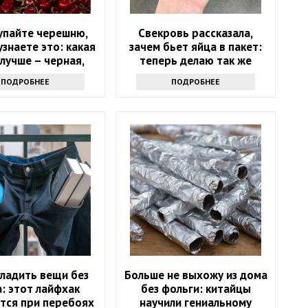
упайте черешню,
Свекровь рассказала,
узнаете это: какая
зачем бьет яйца в пакет:
лучше – черная,
теперь делаю так же
я или розовая
ПОДРОБНЕЕ
ПОДРОБНЕЕ
гладить вещи без
Больше не выхожу из дома
: этот лайфхак
без фольги: китайцы
тся при перебоях
научили гениальному