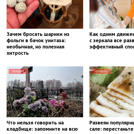
Зачем бросать шарики из
Как одним движе
фольги в бачок унитаза:
с зеркала все раз
необычная, но полезная
эффективный спо
хитрость
ЛУЧШЕЕ
ЛУЧШЕЕ
Что нельзя говорить на
Развеян популярн
кладбище: запомните на всю
сале: перестаньте