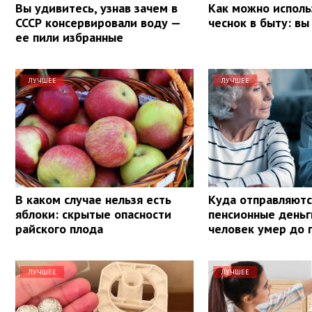
Вы удивитесь, узнав зачем в
Как можно исполь
СССР консервировали воду —
чеснок в быту: вы
ее пили избранные
ЛУЧШЕЕ
ЛУЧШЕЕ
В каком случае нельзя есть
Куда отправляютс
яблоки: скрытые опасности
пенсионные деньг
райского плода
человек умер до 
ЛУЧШЕЕ
ЛУЧШЕЕ