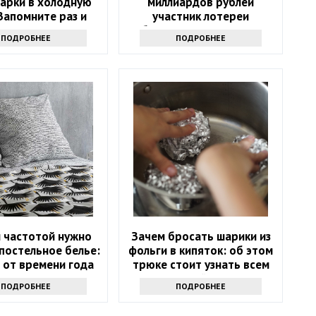
варки в холодную
миллиардов рублей
Запомните раз и
участник лотереи
навсегда
объявился через девять
ПОДРОБНЕЕ
ПОДРОБНЕЕ
месяцев
й частотой нужно
Зачем бросать шарики из
постельное белье:
фольги в кипяток: об этом
 от времени года
трюке стоит узнать всем
хозяйкам
ПОДРОБНЕЕ
ПОДРОБНЕЕ