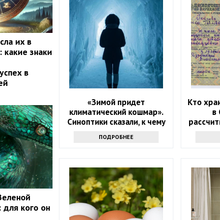
сла их в
: какие знаки
успех в
ей
«Зимой придет
Кто хра
климатический кошмар».
в
Синоптики сказали, к чему
рассчит
надо готовиться
ПОДРОБНЕЕ
Зеленой
 для кого он