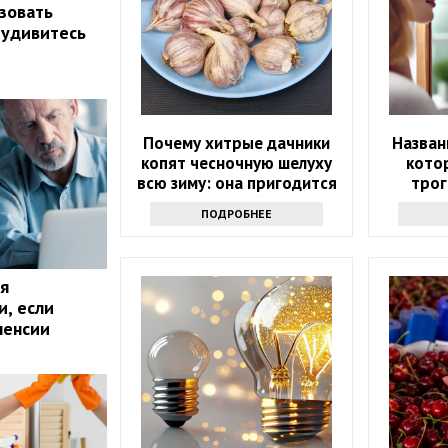
зовать
 удивитесь
Почему хитрые дачники
Назван
копят чесночную шелуху
кото
всю зиму: она пригодится
трог
весной
ПОДРОБНЕЕ
я
и, если
пенсии