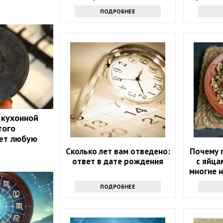
отказаться
с э
ПОДРОБНЕЕ
 кухонной
того
ает любую
Сколько лет вам отведено:
Почему г
ответ в дате рождения
с яйца
многие 
та
ПОДРОБНЕЕ