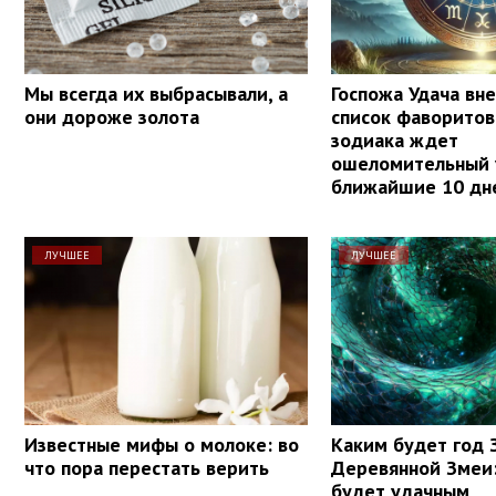
Мы всегда их выбрасывали, а
Госпожа Удача вне
они дороже золота
список фаворитов
зодиака ждет
ошеломительный 
ближайшие 10 дн
ЛУЧШЕЕ
ЛУЧШЕЕ
Известные мифы о молоке: во
Каким будет год 
что пора перестать верить
Деревянной Змеи:
будет удачным