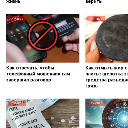
жизнь
верить
ЛУЧШЕЕ
ЛУЧШЕЕ
Как отвечать, чтобы
Как отмыть жир с
телефонный мошенник сам
плиты: щепотка э
завершил разговор
средства разъед
грязь
ЛУЧШЕЕ
ЛУЧШЕЕ