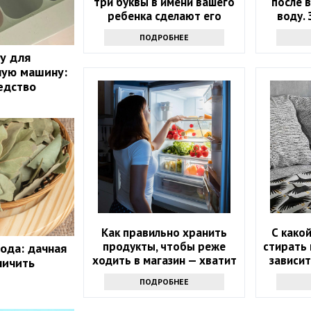
три буквы в имени вашего
после 
ребенка сделают его
воду. 
счастливым
ПОДРОБНЕЕ
ку для
ную машину:
едство
Как правильно хранить
С како
продукты, чтобы реже
стирать 
ода: дачная
ходить в магазин — хватит
зависит
личить
надолго
ПОДРОБНЕЕ