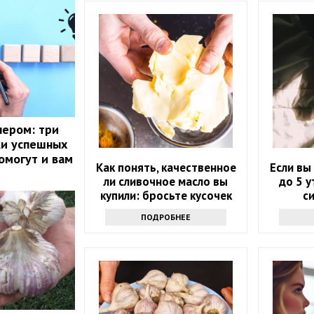
нером: три
ки успешных
омогут и вам
Как понять, качественное
Если вы
ли сливочное масло вы
до 5 у
купили: бросьте кусочек
с
продукта именно туда
ПОДРОБНЕЕ