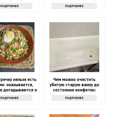
лектричеством
приему - просто и дешево
ПОДРОБНЕЕ
ПОДРОБНЕЕ
речку нельзя есть
Чем можно очистить
ми: оказывается,
убитую старую ванну до
не догадываются о
состояния конфетки:
ком запрете
дешевый способ спасти
ПОДРОБНЕЕ
ПОДРОБНЕЕ
санузел