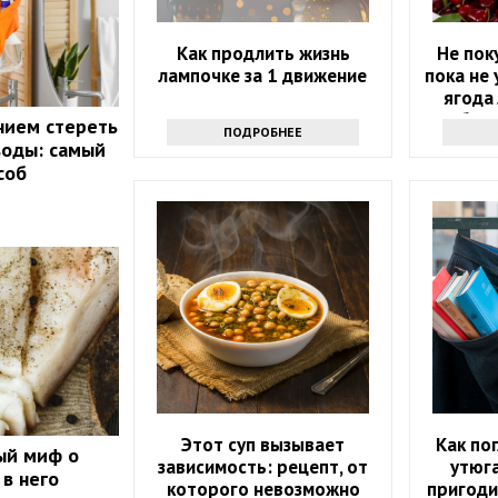
Как продлить жизнь
Не пок
лампочке за 1 движение
пока не 
ягода 
бела
нием стереть
ПОДРОБНЕЕ
воды: самый
соб
Этот суп вызывает
Как по
ый миф о
зависимость: рецепт, от
утюга
 в него
которого невозможно
пригоди