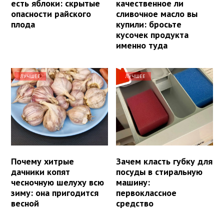
есть яблоки: скрытые
качественное ли
опасности райского
сливочное масло вы
плода
купили: бросьте
кусочек продукта
именно туда
ЛУЧШЕЕ
ЛУЧШЕЕ
Почему хитрые
Зачем класть губку для
дачники копят
посуды в стиральную
чесночную шелуху всю
машину:
зиму: она пригодится
первоклассное
весной
средство