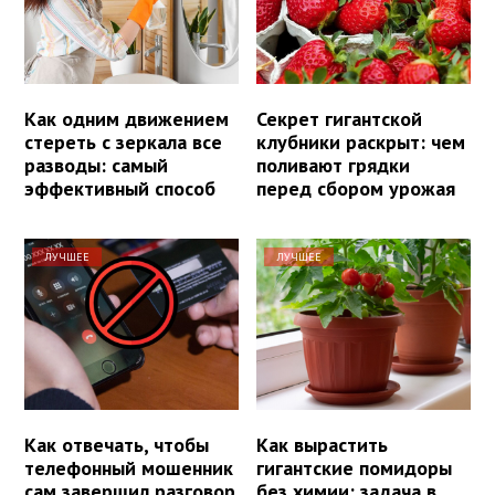
Как одним движением
Секрет гигантской
стереть с зеркала все
клубники раскрыт: чем
разводы: самый
поливают грядки
эффективный способ
перед сбором урожая
ЛУЧШЕЕ
ЛУЧШЕЕ
Как отвечать, чтобы
Как вырастить
телефонный мошенник
гигантские помидоры
сам завершил разговор
без химии: задача в