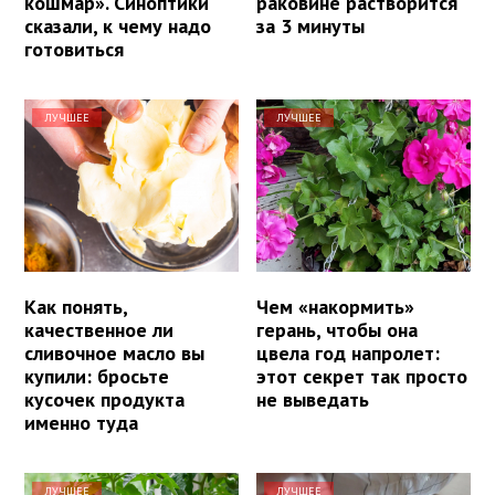
кошмар». Синоптики
раковине растворится
сказали, к чему надо
за 3 минуты
готовиться
ЛУЧШЕЕ
ЛУЧШЕЕ
Как понять,
Чем «накормить»
качественное ли
герань, чтобы она
сливочное масло вы
цвела год напролет:
купили: бросьте
этот секрет так просто
кусочек продукта
не выведать
именно туда
ЛУЧШЕЕ
ЛУЧШЕЕ